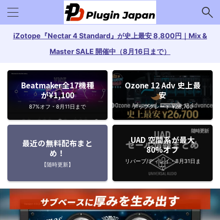
iZotope『Nectar 4 Standard』が史上最安 8,800円｜Mix &
Master SALE 開催中（8月16日まで）
Beatmaker全17機種
Ozone 12 Adv 史上最
が¥1,100
安
87%オフ・8月11日まで
アップグレード ¥26,700
UAD 空間系が最大
最近の無料配布まと
80%オフ
め！
リバーブ/ディレイ・8月31日ま
【随時更新】
で