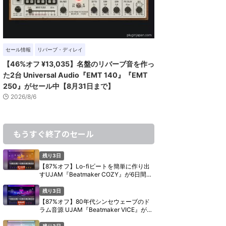
セール情報
リバーブ・ディレイ
【46%オフ ¥13,035】名盤のリバーブ音を作っ
た2台 Universal Audio『EMT 140』『EMT
250』がセール中【8月31日まで】
2026/8/6
もうすぐ終了のセール
残り3日
【87%オフ】Lo-fiビートを簡単に作り出
すUJAM『Beatmaker COZY』が6日間限
定セール【8月11日まで】
残り3日
【87%オフ】80年代シンセウェーブのド
ラム音源 UJAM『Beatmaker VICE』が6
日間限定セール【8月11日まで】
残り3日