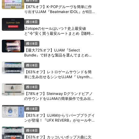
【87%オフ】K-POPグルーヴを簡単に作
り出すUJAM『Beatmaker IDOL』が6日
間限定セール【8月11日まで】
残り8日
iZotopeのセールはいつ？史上最安値
と“今”安く買う最安ルートまとめ【随時更
新】
残り8日
【最大72%オフ】UJAM『Select
Bundle』で好きな製品を選んでまとめ買
い【期間限定】
残り8日
【63%オフ】レトロゲームサウンドを簡
単に生み出せるシンセUJAM『 Usynth
PIXEL』がセール中【期間限定】
残り8日
【78%オフ】Steinway Dグランドピアノ
のサウンドをUJAMの簡単操作で生み出す
『Virtual Pianist SCORE』がセール中
【期間限定】
残り8日
【83%オフ】UJAMからリバーブプラグイ
ンが登場！『UFX REVERB』がセール中
【期間限定】
残り8日
【63%オフ】カッコいいポップス曲に欠