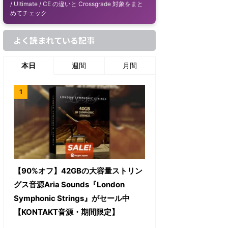
/ Ultimate / CE の違いと Crossgrade 対象をまと
めてチェック
よく読まれている記事
本日
週間
月間
【90%オフ】42GBの大容量ストリン
グス音源Aria Sounds『London
Symphonic Strings』がセール中
【KONTAKT音源・期間限定】