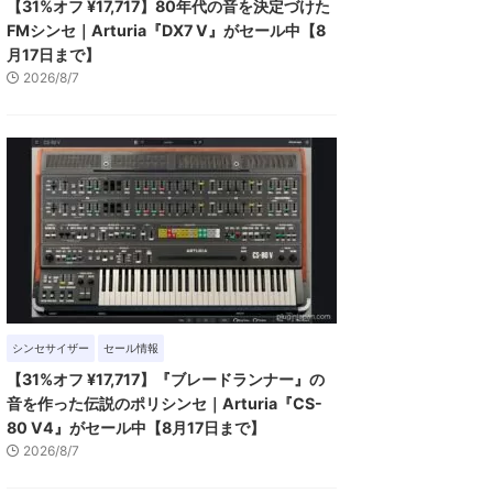
【31%オフ ¥17,717】80年代の音を決定づけた
FMシンセ｜Arturia『DX7 V』がセール中【8
月17日まで】
2026/8/7
シンセサイザー
セール情報
【31%オフ ¥17,717】『ブレードランナー』の
音を作った伝説のポリシンセ｜Arturia『CS-
80 V4』がセール中【8月17日まで】
2026/8/7