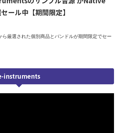
rumentsのサンプル音源 がNative
で厳選セール中【期間限定】
ャル音源から厳選された個別商品とバンドルが期間限定でセー
e-instruments