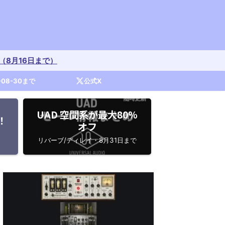
開催中（8月16日まで）
-08-30まで
公式X
UAD 空間系が最大80%
！
オフ
リバーブ/ディレイ・8月31日まで