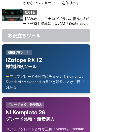
かせないシンセサウンドを作り出す
UJAM『Usynth GLAM』がセール中【期
間限定】
残り8日
【83%オフ】アナログドラムの音作り&ビ
ート作成を簡単に！UJAM『Beatmaker
CIRCUITS』がセール中【期間限定】
お役立ちツール
機能比較ツール
iZotope RX 12
機能比較ツール
アップグレード検討前にチェック！Elements /
Standard / Advanced の差分と最安パスが一目で
分かる
グレード比較・最安購入
NI Komplete 26
グレード比較・最安購入
アップグレードどれが正解？Select / Standard