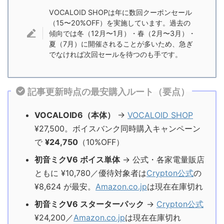
VOCALOID SHOPは年に数回クーポンセール
（15〜20%OFF）を実施しています。過去の
傾向では冬（12月〜1月）・春（2月〜3月）・
夏（7月）に開催されることが多いため、急ぎ
でなければ次回セールを待つのも手です。
記事更新時点の最安購入ルート（要点）
VOCALOID6（本体）
→
VOCALOID SHOP
¥27,500。ボイスバンク同時購入キャンペーン
で
¥24,750
（10%OFF）
初音ミクV6 ボイス単体
→ 公式・各家電量販店
ともに ¥10,780／優待対象者は
Crypton公式
の
¥8,624 が最安。
Amazon.co.jp
は現在在庫切れ
初音ミクV6 スターターパック
→
Crypton公式
¥24,200／
Amazon.co.jp
は現在在庫切れ