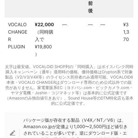
前
後
VOCALO
¥22,000
—
—
—
¥3
CHANGE
（同時購
1,3
R
入で
70
PLUGIN
¥19,800
）
太字は最安値。VOCALOID SHOP列の「同時購入」はボイスバンク同時
購入キャンペーン（通年）適用時の価格。優待価格はCrypton系で対象
製品（V2/V3/V4X等）のライセンス所持者のみ適用可能。VOCALOID6
本体・VOCALO CHANGERはダウンロード専用のため公式以外での販
売がありません。家電量販系EC（ヨドバシ.com・ビックカメラ.com・
ヤマダ電機・Joshin・コジマネット等）は基本的に公式定価です
（Amazonのみ独自値引きあり）。Sound House等のDTM特化店も基本
的に公式定価です。
パッケージ版が存在する製品（V4X／NT／V6）は、
Amazon.co.jpが定価より1,000〜2,500円ほど値引き
されていることが多いです。逆にダウンロード版・エ