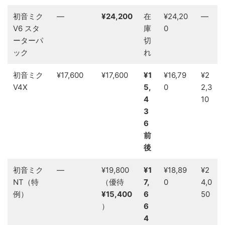
初音ミク
—
¥24,200
在
¥24,20
—
V6 スタ
庫
0
ーターパ
切
ック
れ
初音ミク
¥17,600
¥17,600
¥1
¥16,79
¥2
V4X
5,
0
2,3
4
10
3
6
前
後
初音ミク
—
¥19,800
¥1
¥18,89
¥2
NT（特
（優待
7,
0
4,0
例）
¥15,400
6
50
）
6
4