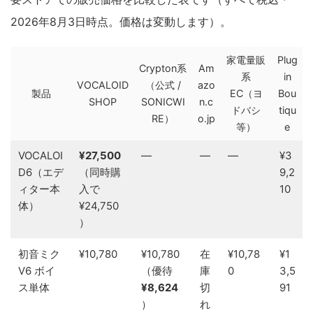
2026年8月3日時点。価格は変動します）。
家電量販
Plug
Crypton系
Am
系
in
VOCALOID
（公式 /
azo
製品
EC（ヨ
Bou
SHOP
SONICWI
n.c
ドバシ
tiqu
RE）
o.jp
等）
e
VOCALOI
¥27,500
—
—
—
¥3
D6（エデ
（同時購
9,2
ィター本
入で
10
体）
¥24,750
）
初音ミク
¥10,780
¥10,780
在
¥10,78
¥1
V6 ボイ
（優待
庫
0
3,5
ス単体
¥8,624
切
91
）
れ