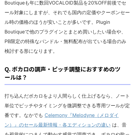
Boutiqueも年に数回VOCALOID製品を20%OFF前後でセ
ール対象にしますが、それでも国内の定価やクーポンセー
ル時の価格のほうが安いことが多いです。Plugin
Boutiqueで他のプラグインとまとめ買いしたい場合や、
PB限定の特殊なバンドル・無料配布が出ている場合のみ
検討する形になります。
Q. ボカロの調声・ピッチ調整におすすめのツ
ールは？
打ち込んだボカロをより人間らしく仕上げるなら、ノート
単位でピッチやタイミングを微調整できる専用ツールが定
番です。なかでも
Celemony『Melodyne（メロダイ
ン）』のセール最新情報・各エディションの違い
は、音
を視覚的につまんで動かす感覚で調声でき、ボカロや歌っ