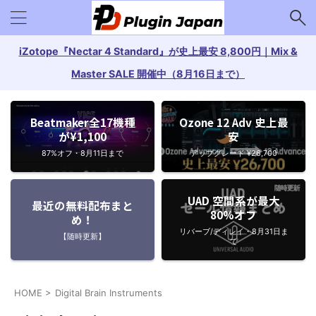
iZotope『Nectar 4 Standard』が史上最安 8,800円｜Mix &
Master SALE 開催中（8月16日まで）
Beatmaker全17機種
Ozone 12 Adv 史上最
が¥1,100
安
87%オフ・8月11日まで
アップグレード ¥26,700
UAD 空間系が最大
最近の無料配布まと
80%オフ
め！
リバーブ/ディレイ・8月31日ま
【随時更新】
で
HOME
>
Digital Brain Instruments