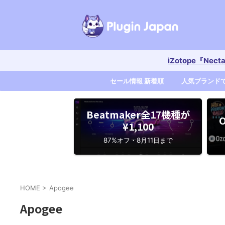
iZotope『Nec
セール情報 新着順
人気ブランド
Beatmaker全17機種が
O
¥1,100
87%オフ・8月11日まで
HOME
>
Apogee
Apogee