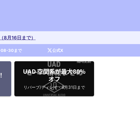
開催中（8月16日まで）
-08-30まで
公式X
UAD 空間系が最大80%
！
オフ
リバーブ/ディレイ・8月31日まで