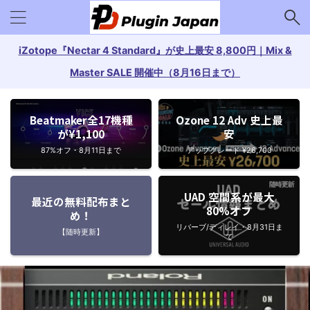
iZotope『Nectar 4 Standard』が史上最安 8,800円｜Mix &
Master SALE 開催中（8月16日まで）
Beatmaker全17機種
Ozone 12 Adv 史上最
が¥1,100
安
87%オフ・8月11日まで
アップグレード ¥26,700
UAD 空間系が最大
最近の無料配布まと
80%オフ
め！
リバーブ/ディレイ・8月31日ま
【随時更新】
で