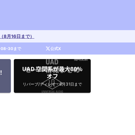
開催中（8月16日まで）
-08-30まで
公式X
UAD 空間系が最大80%
！
オフ
リバーブ/ディレイ・8月31日まで