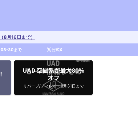
開催中（8月16日まで）
-08-30まで
公式X
UAD 空間系が最大80%
！
オフ
リバーブ/ディレイ・8月31日まで